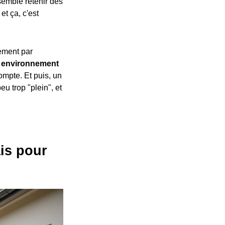
emble retenir des
et ça, c'est
gement par
e
environnement
ompte. Et puis, un
u trop "plein", et
ais pour