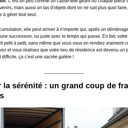
ion
. C'est un peu comme un casse-tête géant où chaque pièce s
venirs, mais aussi un tas d'objets dont on ne sait plus quoi faire, 
e à gérer tout seul.
ccumulation, elle peut arriver à n'importe qui, après un déména
une succession, ou juste avec le temps qui passe. En fait, votr
it petit à petit, sans même que vous vous en rendiez vraiment c
vez et vous réalisez que votre lieu de résidence est devenu un pe
 difficile, ça c'est une sacrée galère !
 la sérénité : un grand coup de fr
is