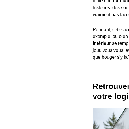
toute une
habitat
histoires, des sou
vraiment pas facil
Pourtant, cette a
exemple, ou bien 
intérieur
se rempl
jour, vous vous le
que bouger s'y faît
Retrouver
votre log