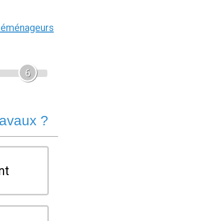
déménageurs
6
ravaux ?
nt