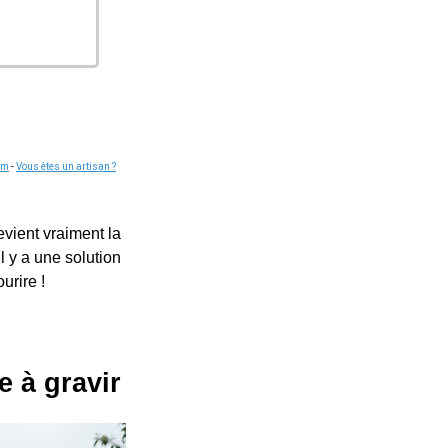
om
-
Vous êtes un artisan ?
evient vraiment la
il y a une solution
urire !
 à gravir