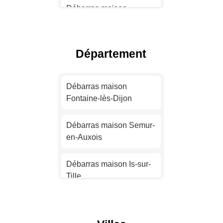
Débarras maison
Toulouse
Débarras maison Nice
Département
Débarras maison Nantes
Débarras maison
Fontaine-lès-Dijon
Débarras maison
Strasbourg
Débarras maison Semur-
en-Auxois
Débarras maison
Montpellier
Débarras maison Is-sur-
Tille
Débarras maison
Bordeaux
Débarras maison
Chevigny-Saint-Sauveur
Débarras maison Lille