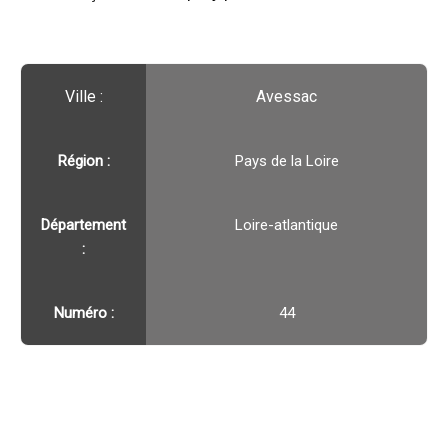
Ville :️
Avessac
Région :️
Pays de la Loire
Département
Loire-atlantique
:
Numéro :
44