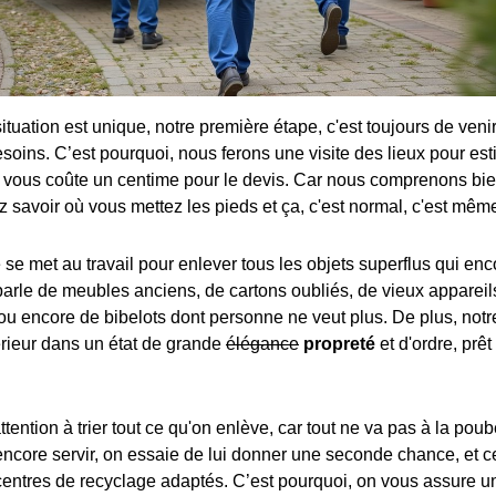
uation est unique, notre première étape, c'est toujours de venir
soins. C’est pourquoi, nous ferons une visite des lieux pour esti
a vous coûte un centime pour le devis. Car nous comprenons bie
 savoir où vous mettez les pieds et ça, c'est normal, c'est même
 se met au travail pour enlever tous les objets superflus qui en
 parle de meubles anciens, de cartons oubliés, de vieux appareil
u encore de bibelots dont personne ne veut plus. De plus, notr
térieur dans un état de grande
élégance
propreté
et d'ordre, prê
ttention à trier tout ce qu'on enlève, car tout ne va pas à la poube
 encore servir, on essaie de lui donner une seconde chance, et ce 
entres de recyclage adaptés. C’est pourquoi, on vous assure un