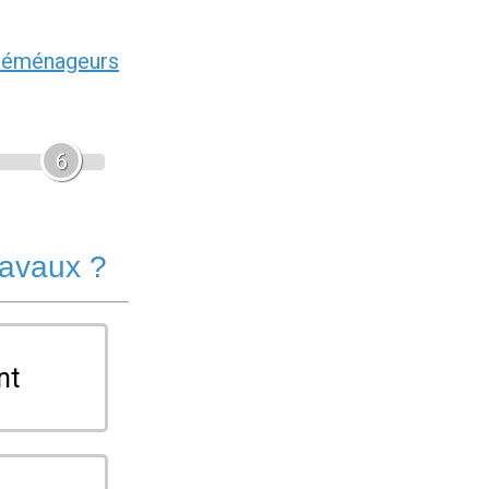
déménageurs
6
ravaux ?
nt