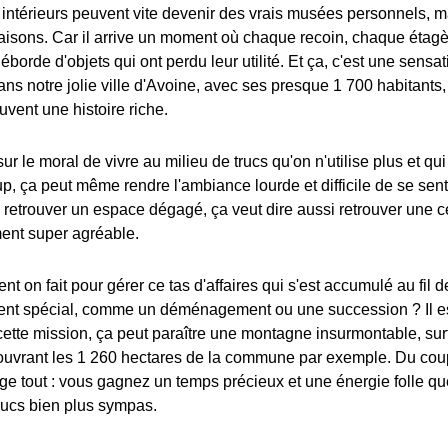
 intérieurs peuvent vite devenir des vrais musées personnels, m
aisons. Car il arrive un moment où chaque recoin, chaque étag
borde d'objets qui ont perdu leur utilité. Et ça, c'est une sens
ans notre jolie ville d'Avoine, avec ses presque 1 700 habitants,
uvent une histoire riche.
ur le moral de vivre au milieu de trucs qu'on n'utilise plus et qu
p, ça peut même rendre l'ambiance lourde et difficile de se sent
, retrouver un espace dégagé, ça veut dire aussi retrouver une c
ment super agréable.
t on fait pour gérer ce tas d'affaires qui s'est accumulé au fil
nt spécial, comme un déménagement ou une succession ? Il es
ette mission, ça peut paraître une montagne insurmontable, surto
couvrant les 1 260 hectares de la commune par exemple. Du coup
ge tout : vous gagnez un temps précieux et une énergie folle q
trucs bien plus sympas.