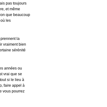
ais pas toujours
ère, et même
ation que beaucoup
 où les
i prennent la
ir vraiment bien
ertaine sérénité
 des années ou
t vrai que se
ut si le lieu à
, faire appel à
ue vous pourrez