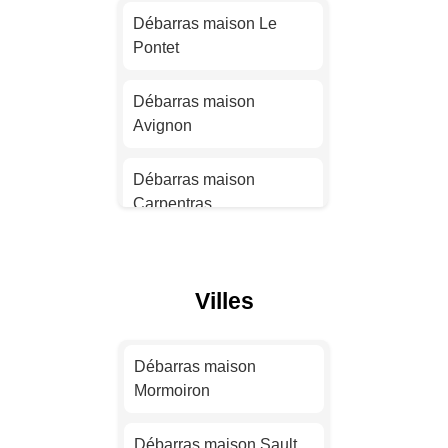
Débarras maison Le
Pontet
Débarras maison
Strasbourg
Débarras maison
Avignon
Débarras maison
Montpellier
Débarras maison
Carpentras
Débarras maison
Bordeaux
Débarras maison Apt
Débarras maison Lille
Villes
Débarras maison
Bollène
Débarras maison
Rennes
Débarras maison
Débarras maison Le
Mormoiron
Thor
Débarras maison Reims
Débarras maison Sault