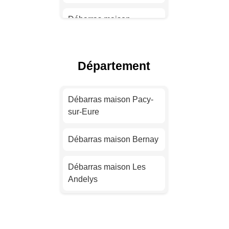
Débarras maison
Toulouse
Débarras maison Nice
Département
Débarras maison Nantes
Débarras maison Pacy-
sur-Eure
Débarras maison
Strasbourg
Débarras maison Bernay
Débarras maison
Montpellier
Débarras maison Les
Andelys
Débarras maison
Bordeaux
Débarras maison Saint-
Sébastien-de-Morsent