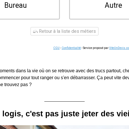
Bureau
Autre
Retour à la liste des métiers
CGU
-
Confidentialité
- Service proposé par
ViteUnDevis.c
moments dans la vie où on se retrouve avec des trucs partout, che
commencer pour tout ranger ou s'en débarrasser. Ça peut vite dev
ne trouvez pas ?
logis, c'est pas juste jeter des viei