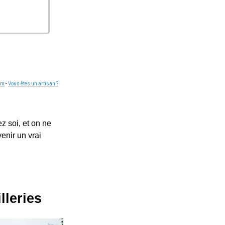
om
-
Vous êtes un artisan ?
z soi, et on ne
enir un vrai
lleries