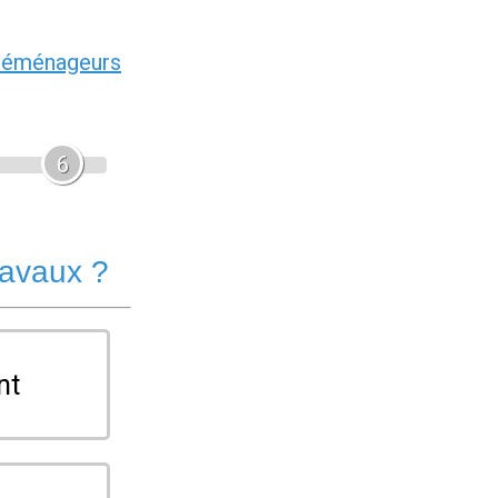
déménageurs
6
ravaux ?
nt