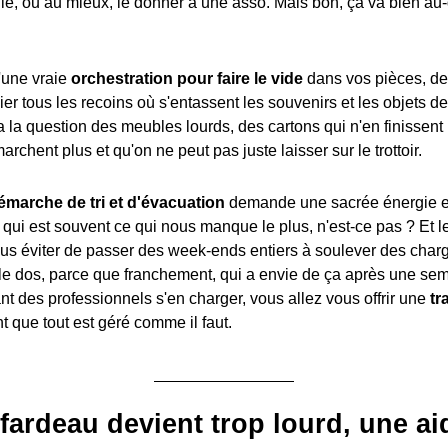
lle, ou au mieux, le donner à une asso. Mais bon, ça va bien au-
 d'une vraie
orchestration pour faire le vide
dans vos pièces, de
ier tous les recoins où s'entassent les souvenirs et les objets de
a la question des meubles lourds, des cartons qui n'en finissent
archent plus et qu'on ne peut pas juste laisser sur le trottoir.
émarche de tri et d'évacuation
demande une sacrée énergie e
 qui est souvent ce qui nous manque le plus, n'est-ce pas ? Et le
ous éviter de passer des week-ends entiers à soulever des charg
le dos, parce que franchement, qui a envie de ça après une sem
nt des professionnels s'en charger, vous allez vous offrir une
tr
t que tout est géré comme il faut.
fardeau devient trop lourd, une ai