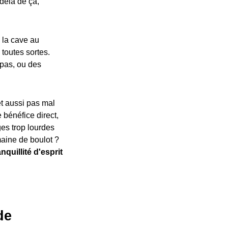
delà de ça,
 la cave au
 toutes sortes.
 pas, ou des
t aussi pas mal
 bénéfice direct,
es trop lourdes
aine de boulot ?
anquillité d'esprit
de