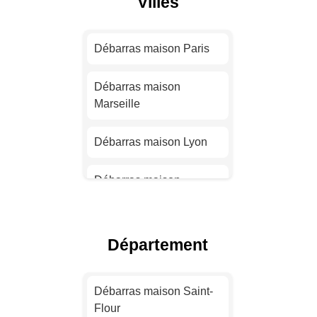
Villes
Débarras maison Paris
Débarras maison
Marseille
Débarras maison Lyon
Débarras maison
Toulouse
Débarras maison Nice
Département
Débarras maison Nantes
Débarras maison Saint-
Flour
Débarras maison