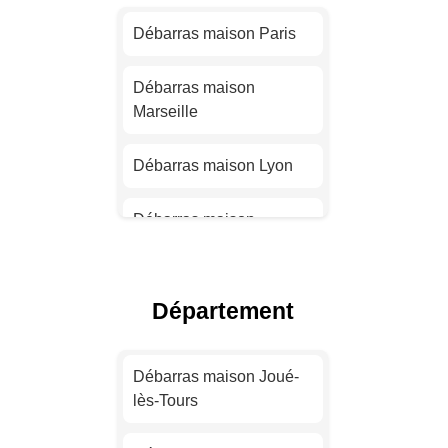
Débarras maison Paris
Débarras maison
Marseille
Débarras maison Lyon
Débarras maison
Toulouse
Débarras maison Nice
Département
Débarras maison Nantes
Débarras maison Joué-
lès-Tours
Débarras maison
Strasbourg