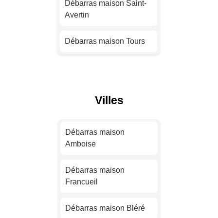
Débarras maison Saint-
Avertin
Débarras maison
Montpellier
Débarras maison Tours
Débarras maison
Bordeaux
Débarras maison
Amboise
Débarras maison Lille
Villes
Débarras maison Luynes
Débarras maison
Rennes
Débarras maison La
Débarras maison
Riche
Amboise
Débarras maison Reims
Débarras maison Bléré
Débarras maison
Francueil
Débarras maison Le
Havre
Débarras maison Chinon
Débarras maison Bléré