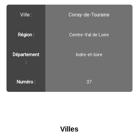
Ville :️
Civray-de-Touraine
Région :️
Centre-Val de Loire
Département
Indre-et-loire
:
Numéro :
37
Villes