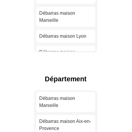
Débarras maison
Marseille
Débarras maison Lyon
Débarras maison
Toulouse
Débarras maison Nice
Département
Débarras maison Nantes
Débarras maison
Marseille
Débarras maison
Strasbourg
Débarras maison Aix-en-
Provence
Débarras maison