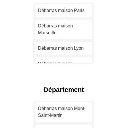
Débarras maison Paris
Débarras maison
Marseille
Débarras maison Lyon
Débarras maison
Toulouse
Débarras maison Nice
Département
Débarras maison Nantes
Débarras maison Mont-
Saint-Martin
Débarras maison
Strasbourg