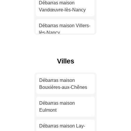
Débarras maison
Vandœuvre-lès-Nancy
Débarras maison
Montpellier
Débarras maison Villers-
lès-Nancy
Débarras maison
Bordeaux
Débarras maison Jarny
Débarras maison Lille
Villes
Débarras maison Nancy
Débarras maison
Rennes
Débarras maison
Débarras maison
Longwy
Bouxières-aux-Chênes
Débarras maison Reims
Débarras maison
Débarras maison
Maxéville
Eulmont
Débarras maison Le
Havre
Débarras maison Saint-
Débarras maison Lay-