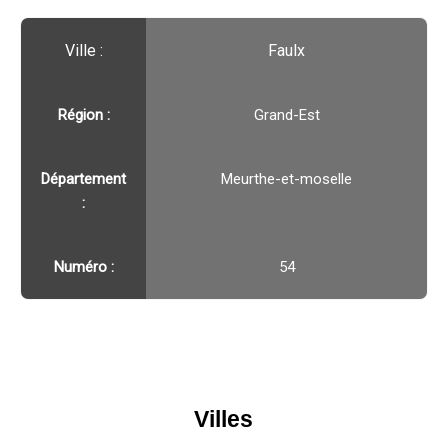
Ville :️
Faulx
Région :️
Grand-Est
Département
Meurthe-et-moselle
:
Numéro :
54
Villes