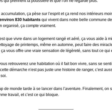
s qui prennent la poussière et que l'on ne regarde plus.
te accumulation, ça pèse sur l'esprit et ça rend nos intérieurs moi
environ 830 habitants
qui vivent dans notre belle commune de
n organisé, ça compte vraiment.
c'est que vivre dans un logement rangé et aéré, ça vous aide à mi
ettoyage de printemps, même en automne, peut faire des miracle
, ça vous offre une vraie sensation de légèreté, sans tout ce qu
ous retrouverez une habitation où il fait bon vivre, sans se sentir
, cette démarche n'est pas juste une histoire de ranger, c'est au
soi.
p de monde tarde à se lancer dans l'aventure. Finalement, on s
mme travail, et c'est ce qui bloque.