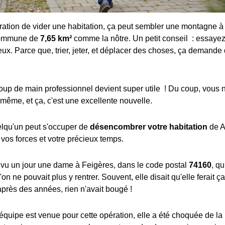
ration de vider une habitation, ça peut sembler une montagne à
 commune de
7,65 km²
comme la nôtre. Un petit conseil : essayez
ieux. Parce que, trier, jeter, et déplacer des choses, ça demande
 coup de main professionnel devient super utile ! Du coup, vous
-même, et ça, c'est une excellente nouvelle.
elqu'un peut s'occuper de
désencombrer votre habitation
de A 
os forces et votre précieux temps.
ai vu un jour une dame à Feigères, dans le code postal
74160
, qu
'on ne pouvait plus y rentrer. Souvent, elle disait qu'elle ferait ç
après des années, rien n'avait bougé !
quipe est venue pour cette opération, elle a été choquée de la r