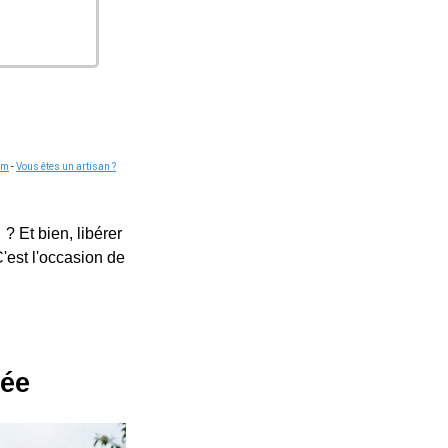
om
-
Vous êtes un artisan ?
? Et bien, libérer
'est l'occasion de
dée