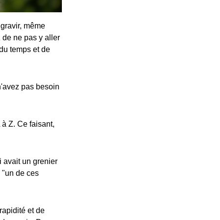
 gravir, même
 de ne pas y aller
 du temps et de
 n'avez pas besoin
à Z. Ce faisant,
i avait un grenier
a "un de ces
apidité et de