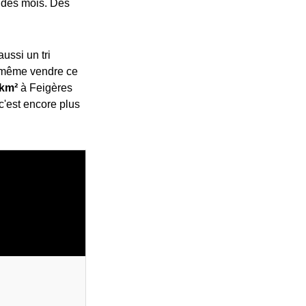
e des mois. Des
aussi un tri
u même vendre ce
/km²
à Feigères
 c'est encore plus