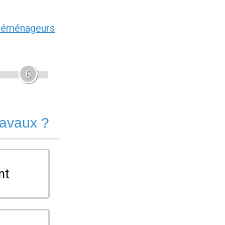
déménageurs
6
ravaux ?
nt