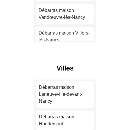
Strasbourg
Débarras maison
Vandœuvre-lès-Nancy
Débarras maison
Montpellier
Débarras maison Villers-
lès-Nancy
Débarras maison
Bordeaux
Débarras maison Jarny
Débarras maison Lille
Villes
Débarras maison Nancy
Débarras maison
Rennes
Débarras maison
Débarras maison
Longwy
Laneuveville-devant-
Nancy
Débarras maison Reims
Débarras maison
Maxéville
Débarras maison
Débarras maison Le
Houdemont
Havre