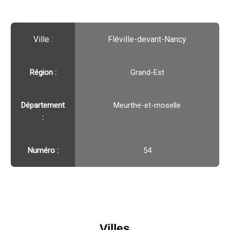
Ville :️
Fléville-devant-Nancy
Région :️
Grand-Est
Département
Meurthe-et-moselle
:
Numéro :
54
Villes