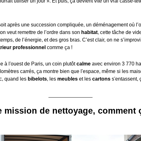
rrait utiliser un jour ». Et puis, ça devient vite un vrai casse-têt
soit après une succession compliquée, un déménagement où l’on 
’on veut remettre de l’ordre dans son
habitat
, cette tâche de vid
mps, de l’énergie, et des gros bras. C’est clair, on ne s’improv
trieur professionnel
comme ça !
e à l'ouest de Paris, un coin plutôt
calme
avec environ 3 770 ha
lomètres carrés, ça montre bien que l'espace, même si les mais
c, quand les
bibelots
, les
meubles
et les
cartons
s'entassent, ç
e mission de nettoyage, comment 