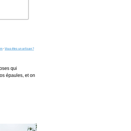
om
-
Vous êtes un artisan ?
hoses qui
os épaules, et on