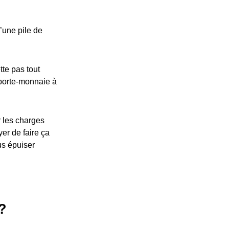
u’une pile de
tte pas tout
 porte-monnaie à
r les charges
yer de faire ça
us épuiser
 ?