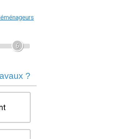
déménageurs
6
ravaux ?
nt