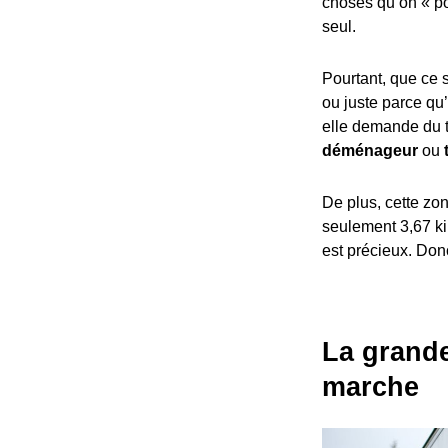
choses qu’on « pou
seul.
Pourtant, que ce 
ou juste parce qu
elle demande du te
déménageur
ou
De plus, cette zon
seulement 3,67 ki
est précieux. Don
La grand
marche