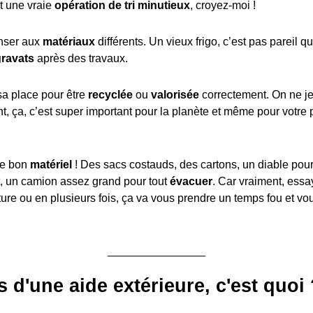
st une vraie
opération de tri minutieux
, croyez-moi !
enser aux
matériaux
différents. Un vieux frigo, c’est pas pareil q
gravats
après des travaux.
a place pour être
recyclée
ou
valorisée
correctement. On ne je
, ça, c’est super important pour la planète et même pour votre
 le bon
matériel
! Des sacs costauds, des cartons, un diable pou
ut, un camion assez grand pour tout
évacuer
. Car vraiment, essa
ture ou en plusieurs fois, ça va vous prendre un temps fou et vo
s d'une aide extérieure, c'est quoi