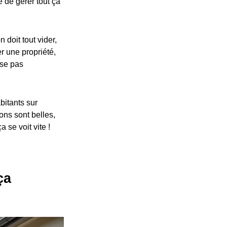
e de gérer tout ça
doit tout vider,
er une propriété,
ise pas
bitants sur
ons sont belles,
a se voit vite !
ça