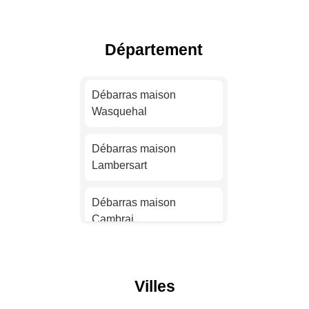
Toulouse
Débarras maison Nice
Département
Débarras maison Nantes
Débarras maison
Wasquehal
Débarras maison
Strasbourg
Débarras maison
Lambersart
Débarras maison
Montpellier
Débarras maison
Cambrai
Débarras maison
Bordeaux
Débarras maison
Villeneuve-d'Ascq
Débarras maison Lille
Villes