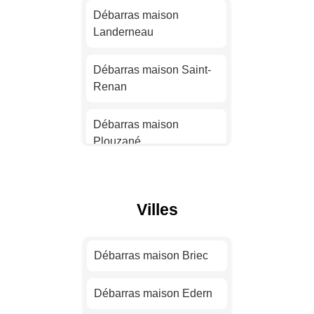
Débarras maison
Landerneau
Débarras maison
Strasbourg
Débarras maison Saint-
Renan
Débarras maison
Montpellier
Débarras maison
Plouzané
Débarras maison
Bordeaux
Débarras maison
Landivisiau
Débarras maison Lille
Villes
Débarras maison
Débarras maison
Plabennec
Rennes
Débarras maison Briec
Débarras maison
Débarras maison Reims
Débarras maison Edern
Quimperlé