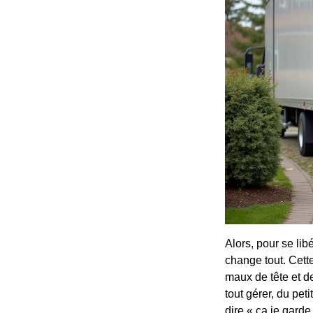
Alors, pour se lib
change tout. Cett
maux de tête et d
tout gérer, du pet
dire « ça je garde