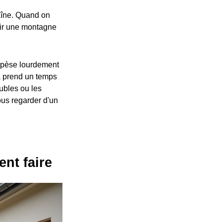
raîne. Quand on
enir une montagne
e pèse lourdement
ça prend un temps
ubles ou les
nous regarder d'un
nt faire