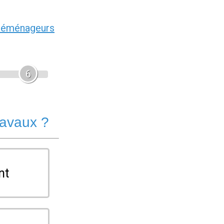
déménageurs
6
ravaux ?
nt