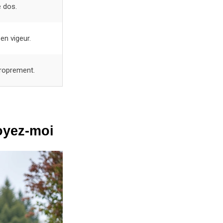
 dos.
en vigeur.
 proprement.
royez-moi