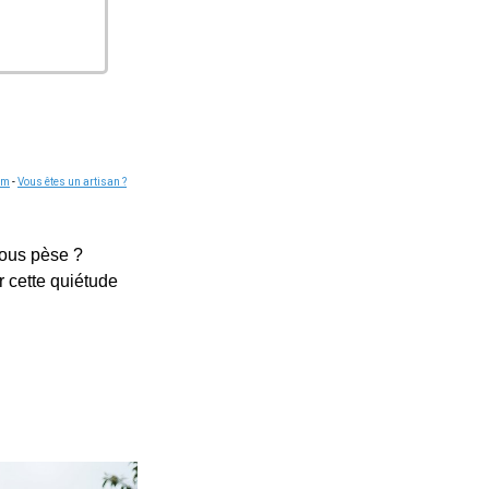
om
-
Vous êtes un artisan ?
vous pèse ?
r cette quiétude