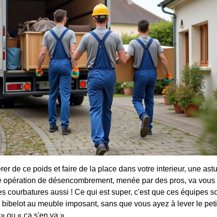
érer de ce poids et faire de la place dans votre interieur, une ast
e opération de désencombrement, menée par des pros, va vous 
es courbatures aussi ! Ce qui est super, c'est que ces équipes s
it bibelot au meuble imposant, sans que vous ayez à lever le peti
 » ou « ça s'en va ».