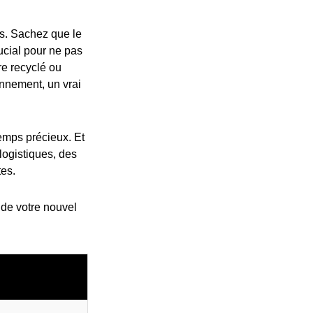
es. Sachez que le
rucial pour ne pas
re recyclé ou
nnement, un vrai
emps précieux. Et
logistiques, des
tes.
 de votre nouvel