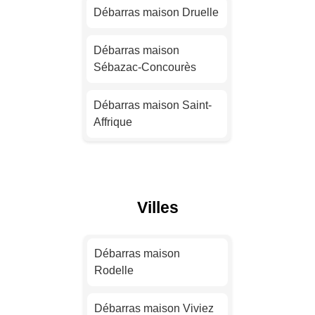
Débarras maison Druelle
Débarras maison
Strasbourg
Débarras maison
Sébazac-Concourès
Débarras maison
Montpellier
Débarras maison Saint-
Affrique
Débarras maison
Bordeaux
Débarras maison
Bozouls
Débarras maison Lille
Villes
Débarras maison
Villefranche-de-
Débarras maison
Rouergue
Rennes
Débarras maison
Rodelle
Débarras maison Luc-la-
Débarras maison Reims
Primaube
Débarras maison Viviez