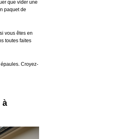
ouer que vider une
un paquet de
 si vous êtes en
s toutes faites
s épaules. Croyez-
 à