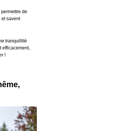
s permettre de
 et savent
e tranquillité
et efficacement,
r !
-même,