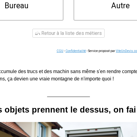
Bureau
Autre
Retour à la liste des métiers
CGU
-
Confidentialité
- Service proposé par
ViteUnDevis.c
ccumule des trucs et des machin sans même s'en rendre compte
ans, ça devien une vraie montagne de n'importe quoi !
 objets prennent le dessus, on fai