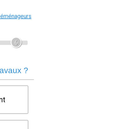
déménageurs
6
ravaux ?
nt