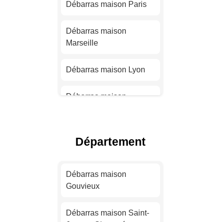
Débarras maison Paris
Débarras maison
Marseille
Débarras maison Lyon
Débarras maison
Toulouse
Débarras maison Nice
Département
Débarras maison Nantes
Débarras maison
Gouvieux
Débarras maison
Strasbourg
Débarras maison Saint-