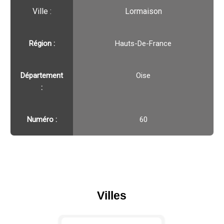
Ville :️
Lormaison
Région :️
Hauts-De-France
Département
Oise
:
Numéro :
60
Villes