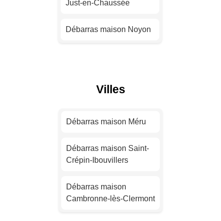
Just-en-Chaussée
Débarras maison
Montpellier
Débarras maison Noyon
Débarras maison
Bordeaux
Débarras maison
Lamorlaye
Débarras maison Lille
Villes
Débarras maison
Chantilly
Débarras maison
Rennes
Débarras maison Méru
Débarras maison
Margny-lès-Compiègne
Débarras maison Reims
Débarras maison Saint-
Crépin-Ibouvillers
Débarras maison
Débarras maison Le
Compiègne
Havre
Débarras maison
Cambronne-lès-Clermont
Débarras maison Méru
Débarras maison Saint-