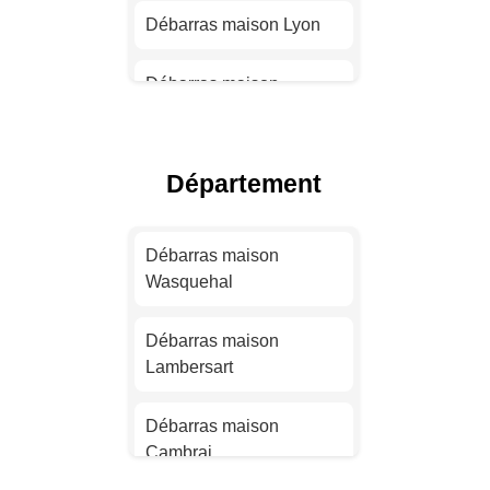
Débarras maison Lyon
Débarras maison
Toulouse
Débarras maison Nice
Département
Débarras maison Nantes
Débarras maison
Wasquehal
Débarras maison
Strasbourg
Débarras maison
Lambersart
Débarras maison
Montpellier
Débarras maison
Cambrai
Débarras maison
Bordeaux