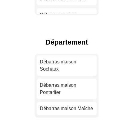
Débarras maison
Toulouse
Débarras maison Nice
Département
Débarras maison Nantes
Débarras maison
Sochaux
Débarras maison
Strasbourg
Débarras maison
Pontarlier
Débarras maison
Montpellier
Débarras maison Maîche
Débarras maison
Bordeaux
Débarras maison Saint-
Vit