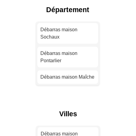
Débarras maison Nice
Département
Débarras maison Nantes
Débarras maison
Sochaux
Débarras maison
Strasbourg
Débarras maison
Pontarlier
Débarras maison
Montpellier
Débarras maison Maîche
Débarras maison
Bordeaux
Débarras maison Saint-
Vit
Débarras maison Lille
Villes
Débarras maison
Hérimoncourt
Débarras maison
Rennes
Débarras maison