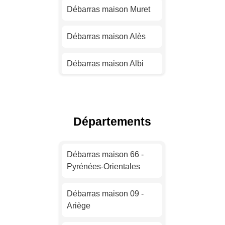
Strasbourg
Débarras maison Muret
Débarras maison
Débarras maison Alès
Montpellier
Débarras maison Albi
Débarras maison
Bordeaux
Débarras maison Nîmes
Débarras maison Lille
Débarras maison
Départements
Narbonne
Débarras maison
Rennes
Débarras maison 66 -
Débarras maison
Pyrénées-Orientales
Montauban
Débarras maison Reims
Débarras maison 09 -
Débarras maison
Ariège
Débarras maison Le
Castres
Havre