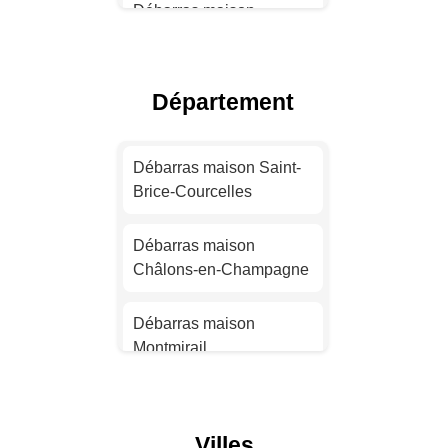
Débarras maison
Toulouse
Débarras maison Nice
Département
Débarras maison Nantes
Débarras maison Saint-
Brice-Courcelles
Débarras maison
Strasbourg
Débarras maison
Châlons-en-Champagne
Débarras maison
Montpellier
Débarras maison
Montmirail
Débarras maison
Bordeaux
Débarras maison
Courtisols
Débarras maison Lille
Villes