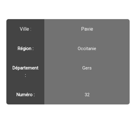
Ville :️
Pavie
Région :️
Occitanie
Département
Gers
:
Numéro :
32