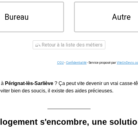
Bureau
Autre
Retour à la liste des métiers
CGU
-
Confidentialité
- Service proposé par
ViteUnDevis.c
n à
Pérignat-lès-Sarliève
? Ça peut vite devenir un vrai casse-tê
viter bien des soucis, il existe des aides précieuses.
 logement s'encombre, une soluti