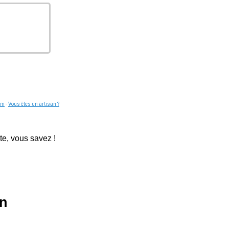
om
-
Vous êtes un artisan ?
te, vous savez !
on