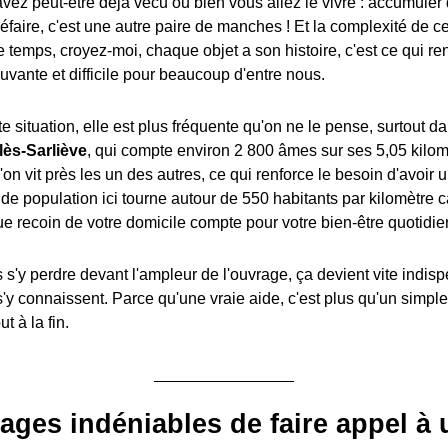
'avez peut-être déjà vécu ou bien vous allez le vivre : accumuler d
défaire, c'est une autre paire de manches ! Et la complexité de cet
 temps, croyez-moi, chaque objet a son histoire, c'est ce qui re
uvante et difficile pour beaucoup d'entre nous.
tte situation, elle est plus fréquente qu'on ne le pense, surtou
lès-Sarliève
, qui compte environ 2 800 âmes sur ses 5,05 kilom
l'on vit près les un des autres, ce qui renforce le besoin d'avoir u
de population ici tourne autour de 550 habitants par kilomètre ca
ue recoin de votre domicile compte pour votre bien-être quotidie
 s'y perdre devant l'ampleur de l'ouvrage, ça devient vite indis
'y connaissent. Parce qu'une vraie aide, c'est plus qu'un simple 
t à la fin.
ages indéniables de faire appel à 