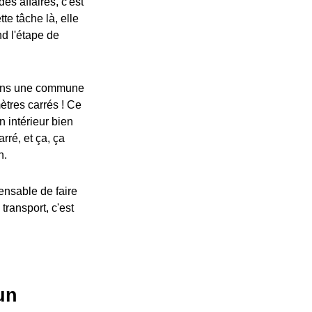
es affaires, c'est
te tâche là, elle
nd l'étape de
t dans une commune
ètres carrés ! Ce
n intérieur bien
rré, et ça, ça
n.
pensable de faire
transport, c'est
un