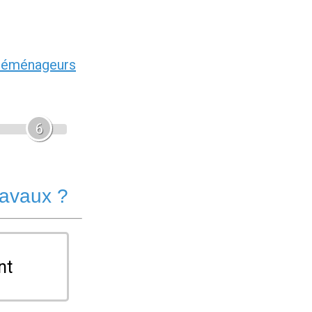
déménageurs
6
ravaux ?
nt