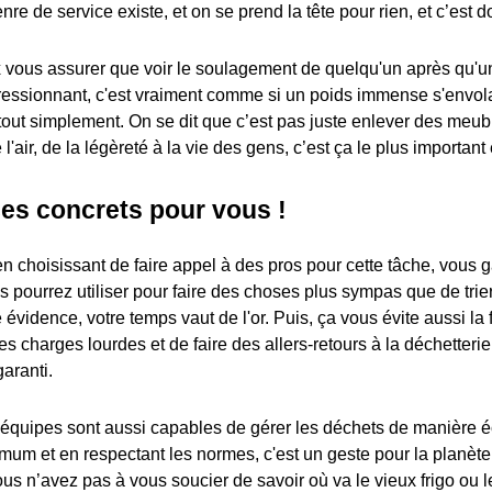
nre de service existe, et on se prend la tête pour rien, et c’est
ux vous assurer que voir le soulagement de quelqu'un après qu'u
ressionnant, c'est vraiment comme si un poids immense s'envolait
tout simplement. On se dit que c’est pas juste enlever des meubl
'air, de la légèreté à la vie des gens, c’est ça le plus important e
es concrets pour vous !
n choisissant de faire appel à des pros pour cette tâche, vous
s pourrez utiliser pour faire des choses plus sympas que de trie
e évidence, votre temps vaut de l'or. Puis, ça vous évite aussi la
es charges lourdes et de faire des allers-retours à la déchetteri
garanti.
équipes sont aussi capables de gérer les déchets de manière é
um et en respectant les normes, c'est un geste pour la planète, 
ous n’avez pas à vous soucier de savoir où va le vieux frigo ou l