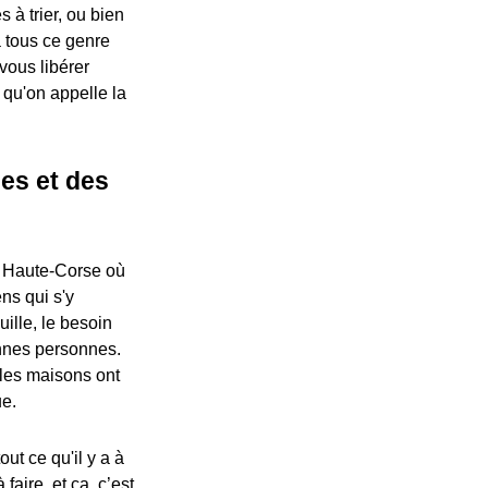
 à trier, ou bien
a tous ce genre
vous libérer
e qu'on appelle la
ses et des
de Haute-Corse où
ns qui s'y
ille, le besoin
onnes personnes.
 les maisons ont
ue.
out ce qu'il y a à
faire, et ça, c’est