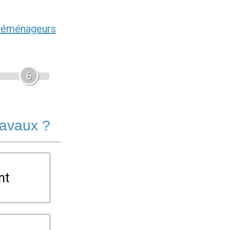
déménageurs
6
ravaux ?
nt