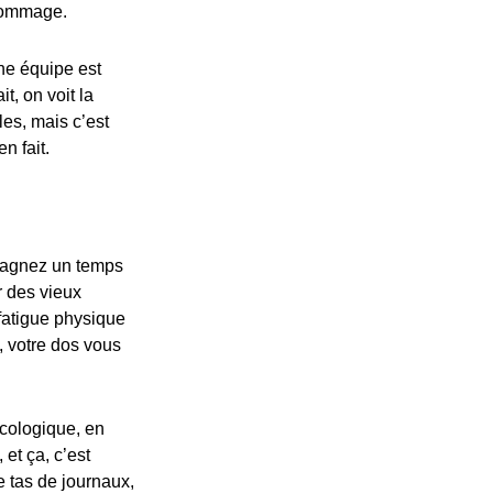
 dommage.
ne équipe est
, on voit la
es, mais c’est
n fait.
 gagnez un temps
r des vieux
 fatigue physique
e, votre dos vous
cologique, en
et ça, c’est
e tas de journaux,