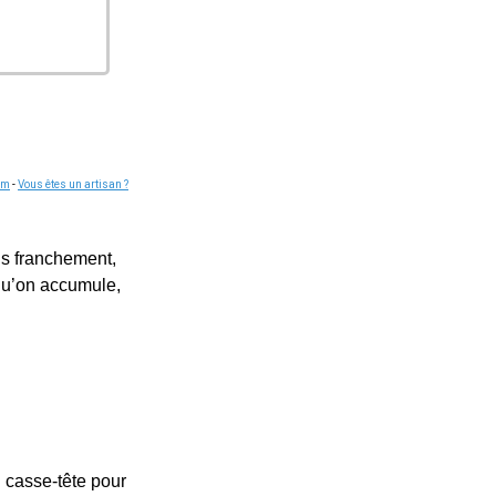
om
-
Vous êtes un artisan ?
is franchement,
qu’on accumule,
i casse-tête pour