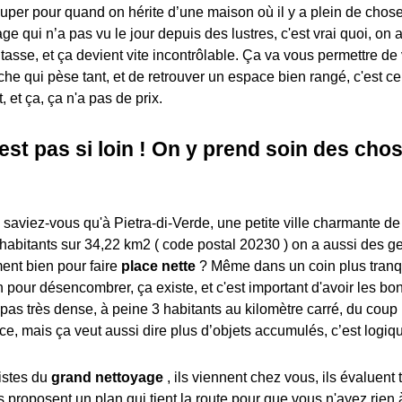
uper pour quand on hérite d’une maison où il y a plein de choses
ge qui n’a pas vu le jour depuis des lustres, c'est vrai quoi, on 
tasse, et ça devient vite incontrôlable. Ça va vous permettre de 
tâche qui pèse tant, et de retrouver un espace bien rangé, c'est c
t, et ça, ça n'a pas de prix.
est pas si loin ! On y prend soin des cho
, saviez-vous qu'à Pietra-di-Verde, une petite ville charmante 
 habitants sur 34,22 km2 ( code postal 20230 ) on a aussi des ge
ent bien pour faire
place nette
? Même dans un coin plus tranqu
 pour désencombrer, ça existe, et c'est important d'avoir les b
 pas très dense, à peine 3 habitants au kilomètre carré, du coup
ce, mais ça veut aussi dire plus d’objets accumulés, c’est logiq
listes du
grand nettoyage
, ils viennent chez vous, ils évaluent t
us proposent un plan qui tient la route pour que vous n'ayez rien à 