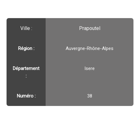
Ville :️
Prapoutel
Région :️
Auvergne-Rhône-Alpes
Département
Isere
:
Numéro :
38