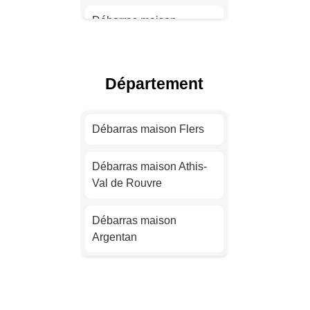
Débarras maison
Toulouse
Débarras maison Nice
Département
Débarras maison Nantes
Débarras maison Flers
Débarras maison
Strasbourg
Débarras maison Athis-
Val de Rouvre
Débarras maison
Montpellier
Débarras maison
Argentan
Débarras maison
Bordeaux
Débarras maison Sées