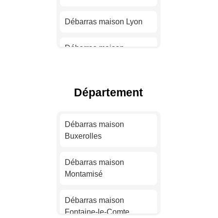
Débarras maison Lyon
Débarras maison
Toulouse
Débarras maison Nice
Département
Débarras maison Nantes
Débarras maison
Buxerolles
Débarras maison
Strasbourg
Débarras maison
Montamisé
Débarras maison
Montpellier
Débarras maison
Fontaine-le-Comte
Débarras maison