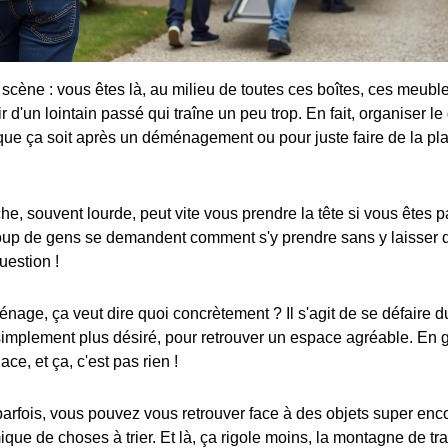
 scène : vous êtes là, au milieu de toutes ces boîtes, ces meubl
ir d'un lointain passé qui traîne un peu trop. En fait, organiser l
 que ça soit après un déménagement ou pour juste faire de la pla
che, souvent lourde, peut vite vous prendre la tête si vous êtes 
oup de gens se demandent comment s'y prendre sans y laisser 
uestion !
nage, ça veut dire quoi concrètement ? Il s'agit de se défaire d
simplement plus désiré, pour retrouver un espace agréable. En 
ce, et ça, c'est pas rien !
rfois, vous pouvez vous retrouver face à des objets super en
que de choses à trier. Et là, ça rigole moins, la montagne de tra