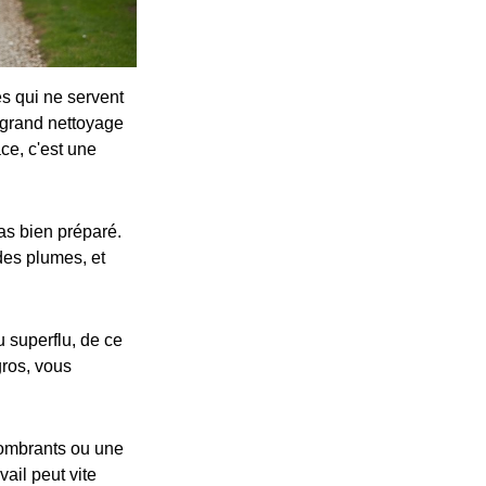
es qui ne servent
e grand nettoyage
ce, c'est une
pas bien préparé.
des plumes, et
u superflu, de ce
gros, vous
combrants ou une
vail peut vite