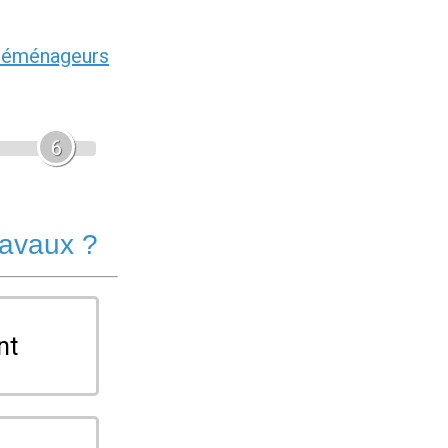
déménageurs
6
ravaux ?
nt