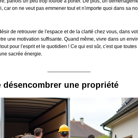
ire, parfois un peu trop lourde à porter. De plus, un déménagem
 tri, car on ne veut pas emmener tout et n'importe quoi dans sa nou
ésir de retrouver de l'espace et de la clarté chez vous, dans vo
être une motivation suffisante. Quand même, vivre dans un envi
ut pour l'esprit et le quotidien ! Ce qui est sûr, c'est que toutes
une sacrée énergie.
e désencombrer une propriété