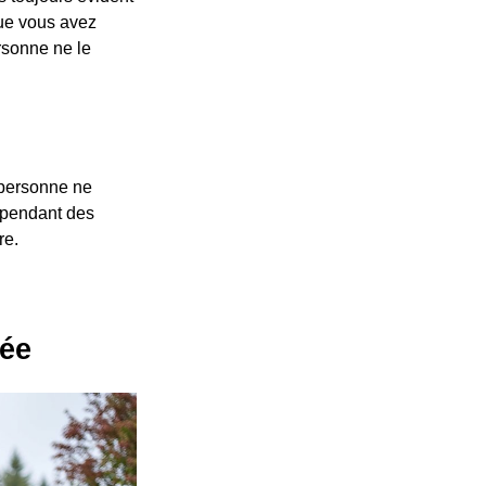
que vous avez
rsonne ne le
 personne ne
s pendant des
re.
dée