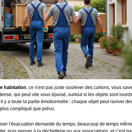
e habitation
, ce n'est pas juste soulever des cartons, vous save
ense, qui peut vite vous épuisé, surtout si les objets sont lourd
, il y a toute la partie émotionnelle : chaque objet peut raviver de
n plus compliqué que prévu.
ser l'évacuation demande du temps, beaucoup de temps même. Il
ter, puis penser à la déchetterie ou aux associations, et c'est pa