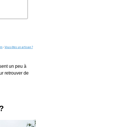
om
-
Vous êtes un artisan ?
 sent un peu à
ur retrouver de
?