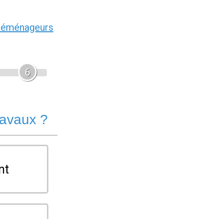
déménageurs
6
ravaux ?
nt