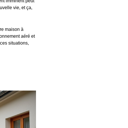
ent imminent peut
velle vie, et ça,
tre maison à
ronnement aéré et
 ces situations,