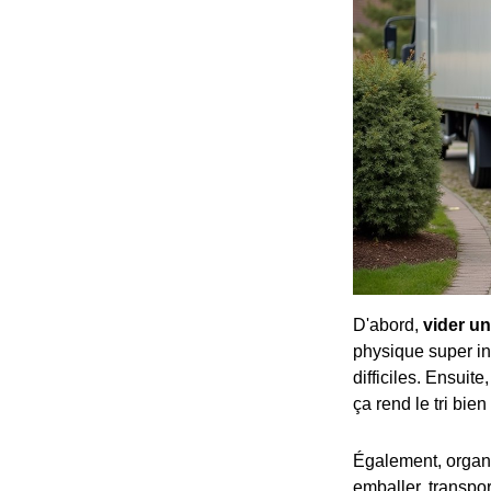
D'abord,
vider un
physique super int
difficiles. Ensuite
ça rend le tri bie
Également, organi
emballer, transpor