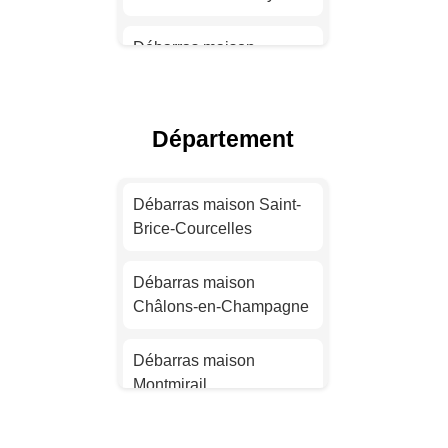
Débarras maison
Toulouse
Débarras maison Nice
Département
Débarras maison Nantes
Débarras maison Saint-
Brice-Courcelles
Débarras maison
Strasbourg
Débarras maison
Châlons-en-Champagne
Débarras maison
Montpellier
Débarras maison
Montmirail
Débarras maison
Bordeaux
Débarras maison