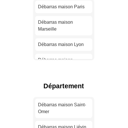
Débarras maison Paris
Débarras maison
Marseille
Débarras maison Lyon
Débarras maison
Toulouse
Débarras maison Nice
Département
Débarras maison Nantes
Débarras maison Saint-
Omer
Débarras maison
Strasbourg
Débarras maison Liévin