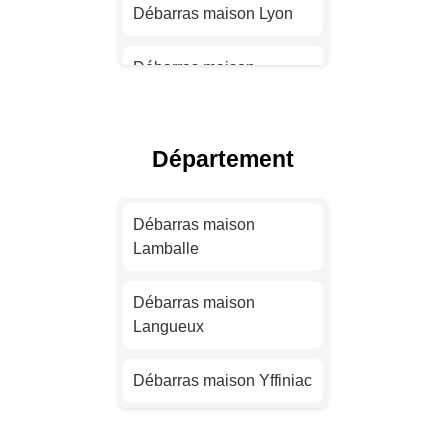
Débarras maison Lyon
Débarras maison
Toulouse
Débarras maison Nice
Département
Débarras maison Nantes
Débarras maison
Lamballe
Débarras maison
Strasbourg
Débarras maison
Langueux
Débarras maison
Montpellier
Débarras maison Yffiniac
Débarras maison
Bordeaux
Débarras maison Dinan