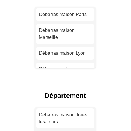
Débarras maison Paris
Débarras maison
Marseille
Débarras maison Lyon
Débarras maison
Toulouse
Débarras maison Nice
Département
Débarras maison Nantes
Débarras maison Joué-
lès-Tours
Débarras maison
Strasbourg