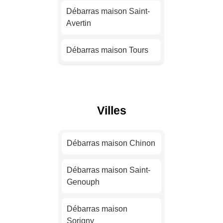
Débarras maison Saint-
Avertin
Débarras maison
Montpellier
Débarras maison Tours
Débarras maison
Bordeaux
Débarras maison
Amboise
Débarras maison Lille
Villes
Débarras maison Luynes
Débarras maison
Rennes
Débarras maison La
Débarras maison Chinon
Riche
Débarras maison Reims
Débarras maison Saint-
Débarras maison Bléré
Genouph
Débarras maison Le
Havre
Débarras maison Chinon
Débarras maison
Sorigny