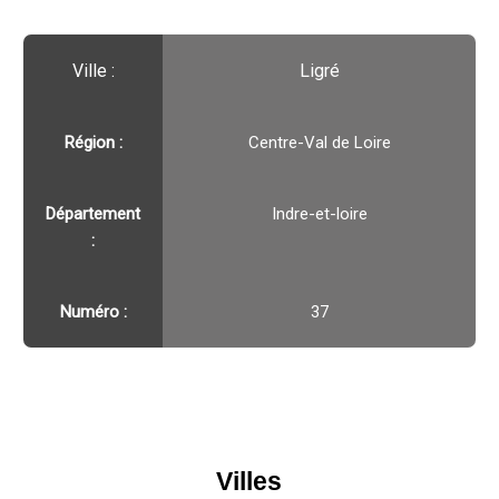
Ville :️
Ligré
Région :️
Centre-Val de Loire
Département
Indre-et-loire
:
Numéro :
37
Villes