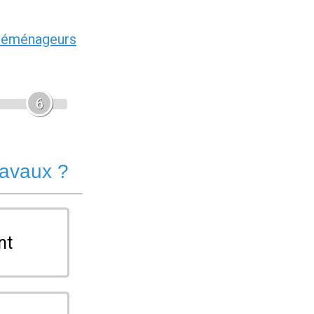
déménageurs
6
ravaux ?
nt