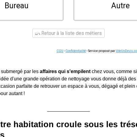
Bureau
Autre
Retour à la liste des métiers
CGU
-
Confidentialité
- Service proposé par
ViteUnDevis.c
 submergé par les
affaires qui s'empilent
chez vous, comme si
L'idée d'une grande opération de nettoyage vous donne déjà des 
occasion parfaite de retrouver un espace à vous, dégagé et plein
pour autant !
re habitation croule sous les trés
s