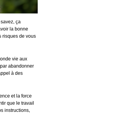
 savez, ça
avoir la bonne
s risques de vous
conde vie aux
nt par abandonner
 appel à des
rience et la force
ir que le travail
s instructions,