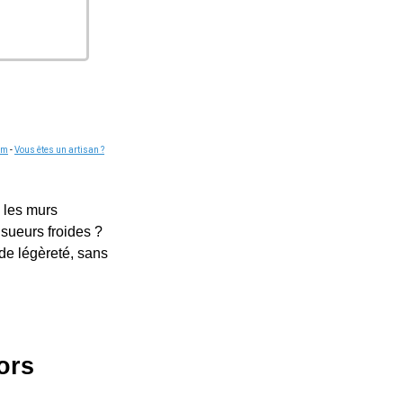
om
-
Vous êtes un artisan ?
 les murs
sueurs froides ?
 de légèreté, sans
ors