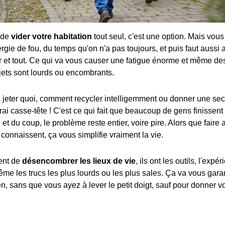
 de
vider votre habitation
tout seul, c'est une option. Mais vous
ie de fou, du temps qu'on n'a pas toujours, et puis faut aussi 
r et tout. Ce qui va vous causer une fatigue énorme et même de
bjets sont lourds ou encombrants.
ù jeter quoi, comment recycler intelligemment ou donner une se
vrai casse-tête ! C'est ce qui fait que beaucoup de gens finisse
 et du coup, le problème reste entier, voire pire. Alors que faire
connaissent, ça vous simplifie vraiment la vie.
ent de
désencombrer les lieux de vie
, ils ont les outils, l'expé
ême les trucs les plus lourds ou les plus sales. Ça va vous garant
bien, sans que vous ayez à lever le petit doigt, sauf pour donner vo