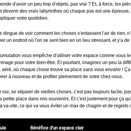
 monde d'avoir un peu trop d'objets, pas vrai ? Et, à force, les piè
 devenir des vrais labyrinthes où chaque pas est une épreuve, 
liquer votre quotidien.
dingue de voir comment les choses s'entassent l'air de rien, n
mer un endroit où l'on se sent bien en un lieu stressant, et y'a de 
cumulation vous empêche d'utiliser votre espace comme vous le 
mmage pour votre bien-être. Et pourtant, imaginez un peu la dif
, aéré, où chaque chose trouve sa place sans vous envahir ! Ça
pirer à nouveau et de profiter pleinement de votre chez-vous.
r oui, se séparer de vieilles choses, c'est pas toujours facile, 
sa petite place dans nos souvenirs. Et c'est justement pour ça qu'
la va-vite, ce qui va vous éviter un max de chagrin et de regrets i
ule
Bénéfice d'un espace clair