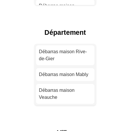
Débarras maison
Toulouse
Débarras maison Nice
Département
Débarras maison Nantes
Débarras maison Rive-
de-Gier
Débarras maison
Strasbourg
Débarras maison Mably
Débarras maison
Montpellier
Débarras maison
Veauche
Débarras maison
Bordeaux
Débarras maison Firminy
Débarras maison Lille
Débarras maison Saint-