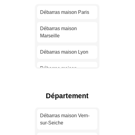
Débarras maison Paris
Débarras maison
Marseille
Débarras maison Lyon
Débarras maison
Toulouse
Débarras maison Nice
Département
Débarras maison Nantes
Débarras maison Vern-
sur-Seiche
Débarras maison
Strasbourg