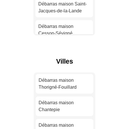
Débarras maison Saint-
Jacques-de-la-Lande
Débarras maison
Montpellier
Débarras maison
Cesson-Sévigné
Débarras maison
Bordeaux
Débarras maison Vitré
Débarras maison Lille
Villes
Débarras maison
Chantepie
Débarras maison
Rennes
Débarras maison
Débarras maison Le
Thorigné-Fouillard
Rheu
Débarras maison Reims
Débarras maison
Débarras maison
Chantepie
Débarras maison Le
Rennes
Havre
Débarras maison