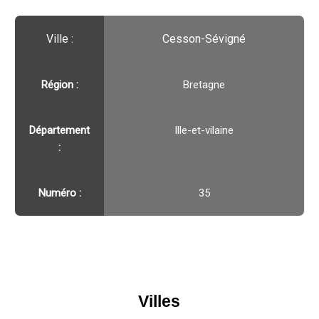
Ville :️
Cesson-Sévigné
Région :️
Bretagne
Département
Ille-et-vilaine
:
Numéro :
35
Villes