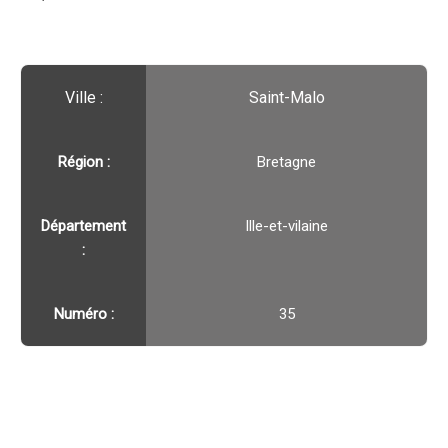
Ville :️
Saint-Malo
Région :️
Bretagne
Département
Ille-et-vilaine
:
Numéro :
35