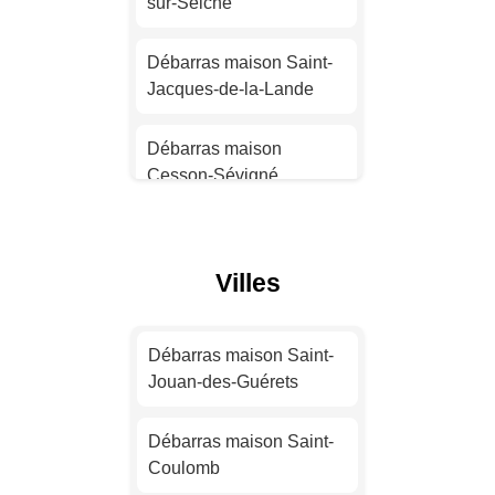
sur-Seiche
Débarras maison
Strasbourg
Débarras maison Saint-
Jacques-de-la-Lande
Débarras maison
Montpellier
Débarras maison
Cesson-Sévigné
Débarras maison
Bordeaux
Débarras maison Vitré
Débarras maison Lille
Villes
Débarras maison
Chantepie
Débarras maison
Rennes
Débarras maison Saint-
Débarras maison Le
Jouan-des-Guérets
Rheu
Débarras maison Reims
Débarras maison Saint-
Débarras maison
Coulomb
Débarras maison Le
Rennes