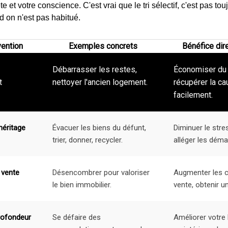
e et votre conscience. C'est vrai que le tri sélectif, c'est pas tou
 on n'est pas habitué.
vention
Exemples concrets
Bénéfice dir
Débarrasser les restes,
Économiser du
t
nettoyer l'ancien logement.
récupérer la ca
facilement.
héritage
Évacuer les biens du défunt,
Diminuer le stre
trier, donner, recycler.
alléger les déma
 vente
Désencombrer pour valoriser
Augmenter les 
le bien immobilier.
vente, obtenir un
rofondeur
Se défaire des
Améliorer votre 