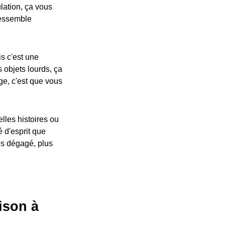
ulation, ça vous
ressemble
is c'est une
 objets lourds, ça
ge, c'est que vous
lles histoires ou
é d'esprit que
us dégagé, plus
ison à