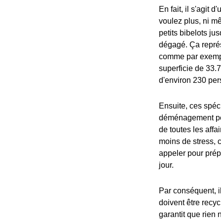
En fait, il s'agit
voulez plus, ni mê
petits bibelots ju
dégagé. Ça représ
comme par exempl
superficie de 33.7
d'environ 230 per
Ensuite, ces spéci
déménagement pour
de toutes les aff
moins de stress, 
appeler pour prép
jour.
Par conséquent, il
doivent être recyc
garantit que rien n