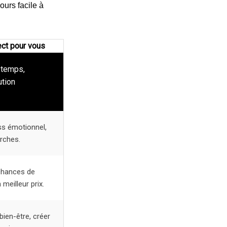
jours facile à
ect pour vous
 temps,
ution
ss émotionnel,
rches.
chances de
 meilleur prix.
bien-être, créer