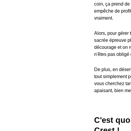
coin, ça prend de 
empêche de profit
vraiment.
Alors, pour gérer 
sacrée épreuve phy
décourage et on re
n'êtes pas obligé 
De plus, en désen
tout simplement po
vous cherchez tan
apaisant, bien mei
C'est quo
Crest !