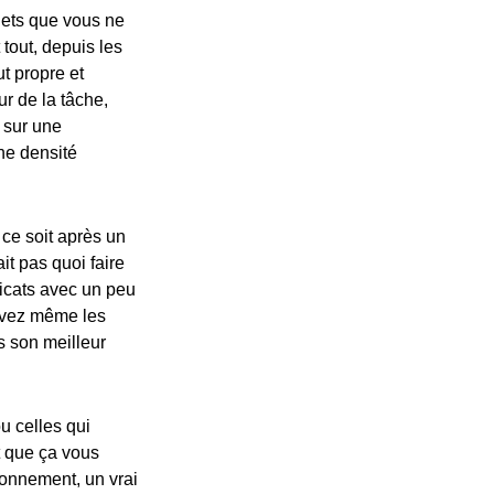
bjets que vous ne
tout, depuis les
t propre et
r de la tâche,
s sur une
ne densité
 ce soit après un
t pas quoi faire
licats avec un peu
ouvez même les
s son meilleur
u celles qui
t que ça vous
ironnement, un vrai