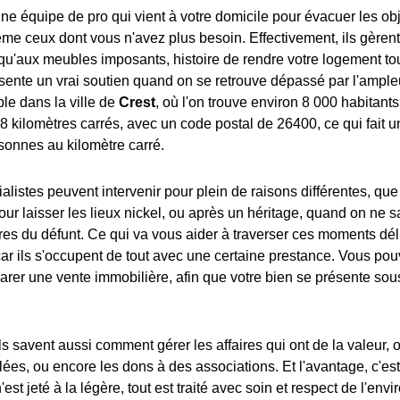
 d'une équipe de pro qui vient à votre domicile pour évacuer les o
me ceux dont vous n'avez plus besoin. Effectivement, ils gèrent 
squ'aux meubles imposants, histoire de rendre votre logement tou
ente un vrai soutien quand on se retrouve dépassé par l'ampleu
e dans la ville de
Crest
, où l'on trouve environ 8 000 habitant
8 kilomètres carrés, avec un code postal de 26400, ce qui fait u
sonnes au kilomètre carré.
alistes peuvent intervenir pour plein de raisons différentes, que
 laisser les lieux nickel, ou après un héritage, quand on ne sai
aires du défunt. Ce qui va vous aider à traverser ces moments dé
car ils s'occupent de tout avec une certaine prestance. Vous p
arer une vente immobilière, afin que votre bien se présente sou
s savent aussi comment gérer les affaires qui ont de la valeur, o
lées, ou encore les dons à des associations. Et l'avantage, c'es
'est jeté à la légère, tout est traité avec soin et respect de l'env