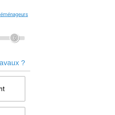
déménageurs
6
ravaux ?
nt