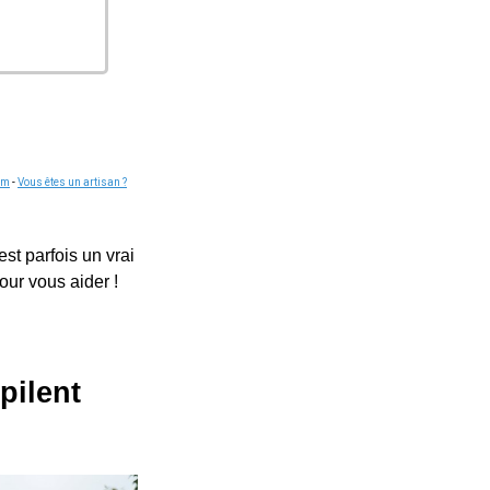
om
-
Vous êtes un artisan ?
st parfois un vrai
our vous aider !
pilent