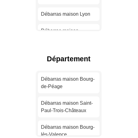
Débarras maison Lyon
Débarras maison
Toulouse
Débarras maison Nice
Département
Débarras maison Nantes
Débarras maison Bourg-
de-Péage
Débarras maison
Strasbourg
Débarras maison Saint-
Paul-Trois-Châteaux
Débarras maison
Montpellier
Débarras maison Bourg-
lès-Valence
Débarras maison