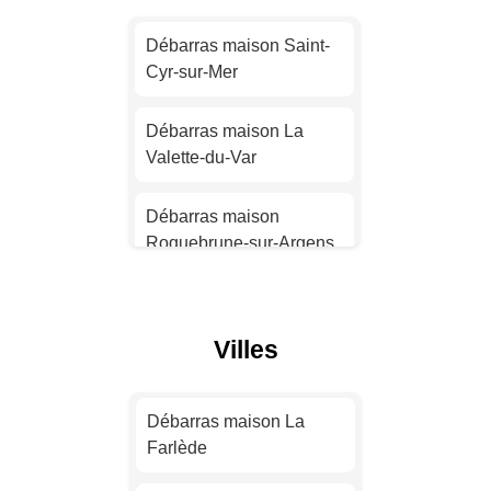
Débarras maison Nantes
Débarras maison Saint-
Cyr-sur-Mer
Débarras maison
Strasbourg
Débarras maison La
Valette-du-Var
Débarras maison
Montpellier
Débarras maison
Roquebrune-sur-Argens
Débarras maison
Bordeaux
Débarras maison
Sanary-sur-Mer
Débarras maison Lille
Villes
Débarras maison Toulon
Débarras maison
Rennes
Débarras maison La
Débarras maison
Farlède
Brignoles
Débarras maison Reims