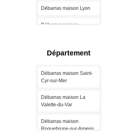
Débarras maison Lyon
Débarras maison
Toulouse
Débarras maison Nice
Département
Débarras maison Nantes
Débarras maison Saint-
Cyr-sur-Mer
Débarras maison
Strasbourg
Débarras maison La
Valette-du-Var
Débarras maison
Montpellier
Débarras maison
Roquebrune-sur-Argens
Débarras maison
Bordeaux